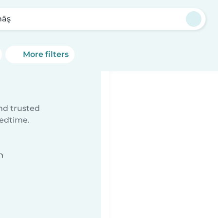
nāş
More filters
ind trusted
bedtime.
n