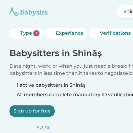
Shi
Type
Experience
Verifications
1
Babysitters in Shināş
Date night, work, or when you just need a break: f
babysitters in less time than it takes to negotiate 
1 active babysitters in Shināş
All members complete mandatory ID verificatio
Sign up for free
4.7 / 5